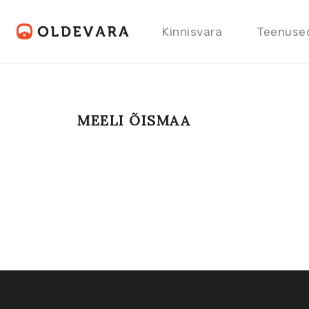
Kinnisvara
Teenuse
MEELI ÕISMAA