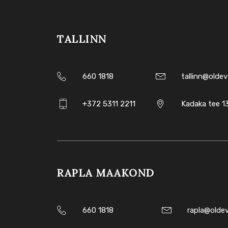
TALLINN
660 1818
tallinn@oldev
+372 5311 2211
Kadaka tee 13
RAPLA MAAKOND
660 1818
rapla@oldev