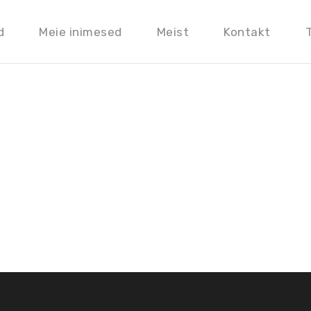
d
Meie inimesed
Meist
Kontakt