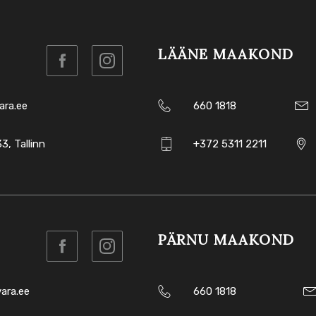
LÄÄNE MAAKOND
ara.ee
660 1818
3, Tallinn
+372 5311 2211
PÄRNU MAAKOND
ara.ee
660 1818