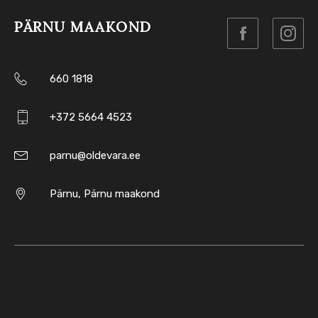
PÄRNU MAAKOND
660 1818
+372 5664 4523
parnu@oldevara.ee
Pärnu, Pärnu maakond